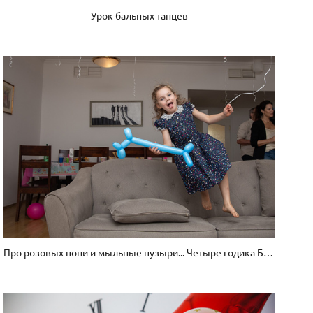
Урок бальных танцев
Про розовых пони и мыльные пузыри... Четыре годика Барбаре